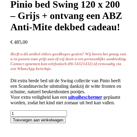
naar:
Pinio bed Swing 120 x 200
– Grijs + ontvang een ABZ
Anti-Mite dekbed cadeau!
€
485,00
Heeft u dit artikel elders goedkoper gezien? Wij horen het graag van
u en passen onze prijs aan óf wij doen u een persoonlijke aanbieding.
Contact opnemen kan telefonisch
(06-54321432) óf
eenvoudig via
een WhatsApp berichtje.
Dit extra brede bed uit de Swing collectie van Pinio heeft
een Scandinavische uitstraling dankzij de witte fronten en
schuine, naturel beukenhouten pootjes.
Voor extra veiligheid kan een
uitvalbeschermer
geplaatst
worden, zodat het kind niet zomaar uit bed kan vallen.
Pinio
bed
Toevoegen aan winkelwagen
Swing
120
x