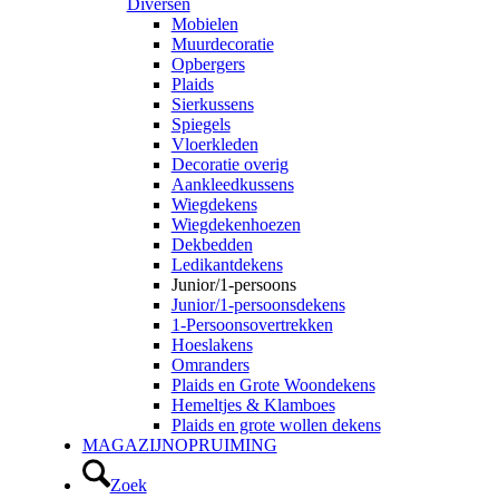
Diversen
Mobielen
Muurdecoratie
Opbergers
Plaids
Sierkussens
Spiegels
Vloerkleden
Decoratie overig
Aankleedkussens
Wiegdekens
Wiegdekenhoezen
Dekbedden
Ledikantdekens
Junior/1-persoons
Junior/1-persoonsdekens
1-Persoonsovertrekken
Hoeslakens
Omranders
Plaids en Grote Woondekens
Hemeltjes & Klamboes
Plaids en grote wollen dekens
MAGAZIJNOPRUIMING
Zoek