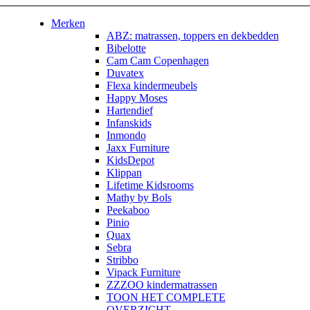
Merken
ABZ: matrassen, toppers en dekbedden
Bibelotte
Cam Cam Copenhagen
Duvatex
Flexa kindermeubels
Happy Moses
Hartendief
Infanskids
Inmondo
Jaxx Furniture
KidsDepot
Klippan
Lifetime Kidsrooms
Mathy by Bols
Peekaboo
Pinio
Quax
Sebra
Stribbo
Vipack Furniture
ZZZOO kindermatrassen
TOON HET COMPLETE
OVERZICHT