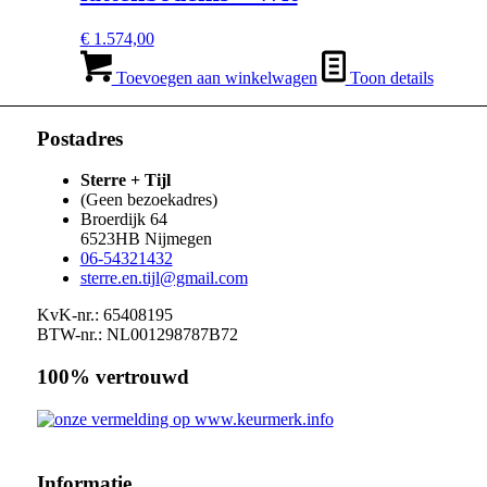
€
1.574,00
Toevoegen aan winkelwagen
Toon details
Postadres
Sterre + Tijl
(Geen bezoekadres)
Broerdijk 64
6523HB
Nijmegen
06-54321432
sterre.en.tijl@gmail.com
KvK-nr.: 65408195
BTW-nr.: NL001298787B72
100% vertrouwd
Informatie