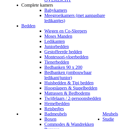
Complete kamers
Babykamers
Meegroeikamers (met aanpasbare
ledikantjes)
Bedden
Wiegen en Co-Sleepers
Moses Manden
Ledikanten
Juniorbedden
Gestoffeerde bedden
Montessori-vloerbedden
Tienerbedden
Bedbanken 90 x 200
Bedbanken (ombouwbaar
ledikant/junior)
Huisbedden & Tipi bedden
Hoogslapers & Stapelbedden
Matrassen & Bedbodems
Twijfelaars / 2-persoonsbedden
Hemelbedden
Reisbedjes
Badmeubels
Meubels
Boxen
Studie
Commodes & Wandrekken