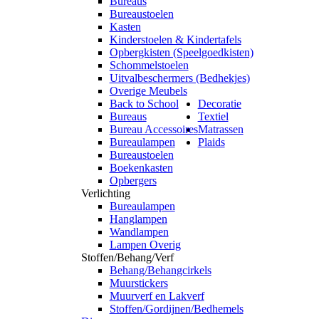
Bureaus
Bureaustoelen
Kasten
Kinderstoelen & Kindertafels
Opbergkisten (Speelgoedkisten)
Schommelstoelen
Uitvalbeschermers (Bedhekjes)
Overige Meubels
Back to School
Decoratie
Bureaus
Textiel
Bureau Accessoires
Matrassen
Bureaulampen
Plaids
Bureaustoelen
Boekenkasten
Opbergers
Verlichting
Bureaulampen
Hanglampen
Wandlampen
Lampen Overig
Stoffen/Behang/Verf
Behang/Behangcirkels
Muurstickers
Muurverf en Lakverf
Stoffen/Gordijnen/Bedhemels