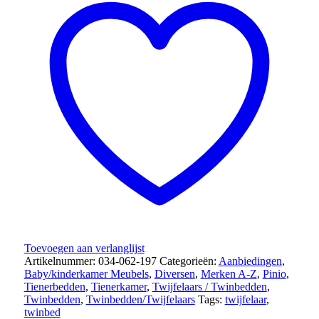
200
-
Grijs
+
ontvang
een
ABZ
Anti-
Mite
dekbed
cadeau!
aantal
Toevoegen aan verlanglijst
Artikelnummer:
034-062-197
Categorieën:
Aanbiedingen
,
Baby/kinderkamer Meubels
,
Diversen
,
Merken A-Z
,
Pinio
,
Tienerbedden
,
Tienerkamer
,
Twijfelaars / Twinbedden
,
Twinbedden
,
Twinbedden/Twijfelaars
Tags:
twijfelaar
,
twinbed