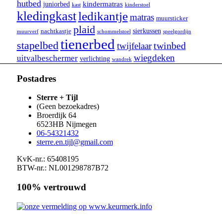
hutbed
kindermatras
juniorbed
kast
kinderstoel
kledingkast
ledikantje
matras
muursticker
plaid
sierkussen
nachtkastje
schommelstoel
speelgordijn
muurverf
tienerbed
stapelbed
twinbed
twijfelaar
wiegdeken
uitvalbeschermer
verlichting
wandrek
Postadres
Sterre + Tijl
(Geen bezoekadres)
Broerdijk 64
6523HB
Nijmegen
06-54321432
sterre.en.tijl@gmail.com
KvK-nr.: 65408195
BTW-nr.: NL001298787B72
100% vertrouwd