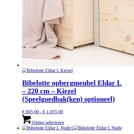
Bibelotte opbergmeubel Eldar L
– 220 cm – Kiezel
(Speelgoedbak(ken) optioneel)
Prijsklasse:
€
605,00
-
€
1.055,00
€ 605,00
Dit
tot
product
Opties selecteren
€ 1.055,00
heeft
meerdere