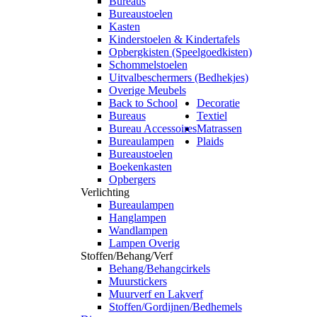
Bureaus
Bureaustoelen
Kasten
Kinderstoelen & Kindertafels
Opbergkisten (Speelgoedkisten)
Schommelstoelen
Uitvalbeschermers (Bedhekjes)
Overige Meubels
Back to School
Decoratie
Bureaus
Textiel
Bureau Accessoires
Matrassen
Bureaulampen
Plaids
Bureaustoelen
Boekenkasten
Opbergers
Verlichting
Bureaulampen
Hanglampen
Wandlampen
Lampen Overig
Stoffen/Behang/Verf
Behang/Behangcirkels
Muurstickers
Muurverf en Lakverf
Stoffen/Gordijnen/Bedhemels