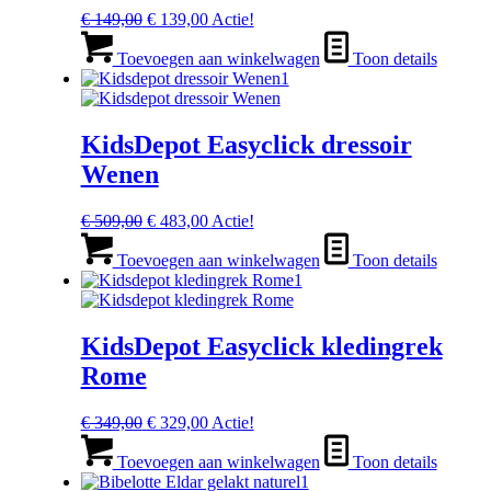
Oorspronkelijke
Huidige
€
149,00
€
139,00
Actie!
prijs
prijs
was:
is:
Toevoegen aan winkelwagen
Toon details
€ 149,00.
€ 139,00.
KidsDepot Easyclick dressoir
Wenen
Oorspronkelijke
Huidige
€
509,00
€
483,00
Actie!
prijs
prijs
was:
is:
Toevoegen aan winkelwagen
Toon details
€ 509,00.
€ 483,00.
KidsDepot Easyclick kledingrek
Rome
Oorspronkelijke
Huidige
€
349,00
€
329,00
Actie!
prijs
prijs
was:
is:
Toevoegen aan winkelwagen
Toon details
€ 349,00.
€ 329,00.