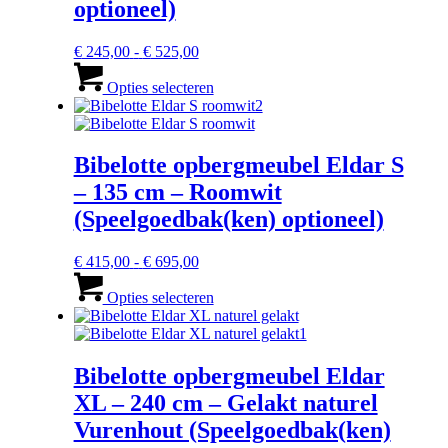
optioneel)
op
de
productpagina
Prijsklasse:
€
245,00
-
€
525,00
€ 245,00
Dit
tot
product
Opties selecteren
€ 525,00
heeft
meerdere
variaties.
Deze
Bibelotte opbergmeubel Eldar S
optie
– 135 cm – Roomwit
kan
gekozen
(Speelgoedbak(ken) optioneel)
worden
op
Prijsklasse:
€
415,00
-
€
695,00
de
€ 415,00
Dit
productpagina
tot
product
Opties selecteren
€ 695,00
heeft
meerdere
variaties.
Deze
Bibelotte opbergmeubel Eldar
optie
XL – 240 cm – Gelakt naturel
kan
gekozen
Vurenhout (Speelgoedbak(ken)
worden