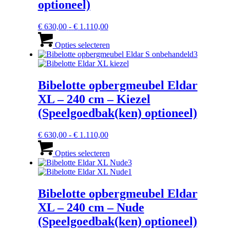
optioneel)
op
de
productpagina
Prijsklasse:
€
630,00
-
€
1.110,00
€ 630,00
Dit
tot
product
Opties selecteren
€ 1.110,00
heeft
meerdere
variaties.
Deze
Bibelotte opbergmeubel Eldar
optie
XL – 240 cm – Kiezel
kan
gekozen
(Speelgoedbak(ken) optioneel)
worden
op
Prijsklasse:
€
630,00
-
€
1.110,00
de
€ 630,00
Dit
productpagina
tot
product
Opties selecteren
€ 1.110,00
heeft
meerdere
variaties.
Deze
Bibelotte opbergmeubel Eldar
optie
XL – 240 cm – Nude
kan
gekozen
(Speelgoedbak(ken) optioneel)
worden