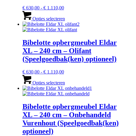
op
Prijsklasse:
€
630,00
-
€
1.110,00
de
€ 630,00
Dit
productpagina
tot
product
Opties selecteren
€ 1.110,00
heeft
meerdere
variaties.
Deze
Bibelotte opbergmeubel Eldar
optie
XL – 240 cm – Olifant
kan
gekozen
(Speelgoedbak(ken) optioneel)
worden
op
Prijsklasse:
€
630,00
-
€
1.110,00
de
€ 630,00
Dit
productpagina
tot
product
Opties selecteren
€ 1.110,00
heeft
meerdere
variaties.
Deze
Bibelotte opbergmeubel Eldar
optie
XL – 240 cm – Onbehandeld
kan
gekozen
Vurenhout (Speelgoedbak(ken)
worden
optioneel)
op