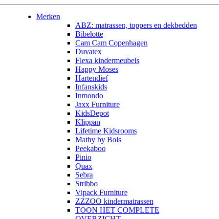
Merken
ABZ: matrassen, toppers en dekbedden
Bibelotte
Cam Cam Copenhagen
Duvatex
Flexa kindermeubels
Happy Moses
Hartendief
Infanskids
Inmondo
Jaxx Furniture
KidsDepot
Klippan
Lifetime Kidsrooms
Mathy by Bols
Peekaboo
Pinio
Quax
Sebra
Stribbo
Vipack Furniture
ZZZOO kindermatrassen
TOON HET COMPLETE
OVERZICHT