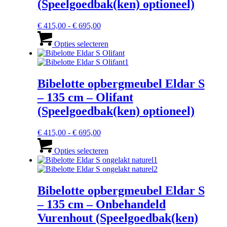
kan
(Speelgoedbak(ken) optioneel)
gekozen
worden
Prijsklasse:
€
415,00
-
€
695,00
op
€ 415,00
Dit
de
tot
product
Opties selecteren
productpagina
€ 695,00
heeft
meerdere
variaties.
Deze
Bibelotte opbergmeubel Eldar S
optie
– 135 cm – Olifant
kan
gekozen
(Speelgoedbak(ken) optioneel)
worden
op
Prijsklasse:
€
415,00
-
€
695,00
de
€ 415,00
Dit
productpagina
tot
product
Opties selecteren
€ 695,00
heeft
meerdere
variaties.
Deze
Bibelotte opbergmeubel Eldar S
optie
– 135 cm – Onbehandeld
kan
gekozen
Vurenhout (Speelgoedbak(ken)
worden