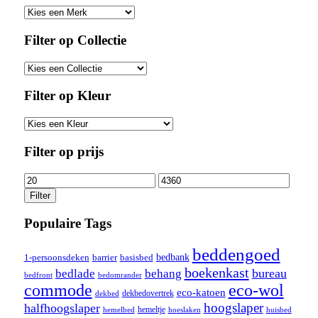
Filter op Collectie
Filter op Kleur
Filter op prijs
Min.
Max.
prijs
prijs
Filter
Populaire Tags
beddengoed
bedbank
1-persoonsdeken
barrier
basisbed
boekenkast
bedlade
behang
bureau
bedfront
bedomrander
commode
eco-wol
eco-katoen
dekbedovertrek
dekbed
hoogslaper
halfhoogslaper
hemeltje
hoeslaken
huisbed
hemelbed