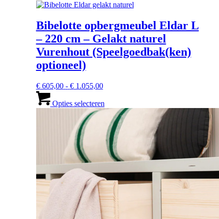
Bibelotte opbergmeubel Eldar L
– 220 cm – Gelakt naturel
Vurenhout (Speelgoedbak(ken)
optioneel)
Prijsklasse:
€
605,00
-
€
1.055,00
€ 605,00
Dit
tot
product
Opties selecteren
€ 1.055,00
heeft
meerdere
variaties.
Deze
optie
kan
gekozen
worden
op
de
productpagina