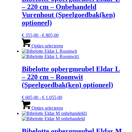
optie
– 220 cm – Onbehandeld
kan
gekozen
Vurenhout (Speelgoedbak(ken)
worden
optioneel)
op
de
productpagina
Prijsklasse:
€
355,00
-
€
805,00
€ 355,00
Dit
tot
product
Opties selecteren
€ 805,00
heeft
meerdere
variaties.
Deze
Bibelotte opbergmeubel Eldar L
optie
– 220 cm – Roomwit
kan
gekozen
(Speelgoedbak(ken) optioneel)
worden
op
Prijsklasse:
€
605,00
-
€
1.055,00
de
€ 605,00
Dit
productpagina
tot
product
Opties selecteren
€ 1.055,00
heeft
meerdere
variaties.
Deze
Bibelotte opbergmeubel Eldar M