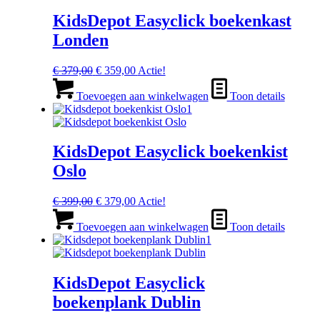
KidsDepot Easyclick boekenkast
Londen
Oorspronkelijke
Huidige
€
379,00
€
359,00
Actie!
prijs
prijs
was:
is:
Toevoegen aan winkelwagen
Toon details
€ 379,00.
€ 359,00.
KidsDepot Easyclick boekenkist
Oslo
Oorspronkelijke
Huidige
€
399,00
€
379,00
Actie!
prijs
prijs
was:
is:
Toevoegen aan winkelwagen
Toon details
€ 399,00.
€ 379,00.
KidsDepot Easyclick
boekenplank Dublin