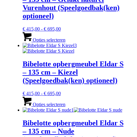
kan
gekozen
Vurenhout (Speelgoedbak(ken)
worden
optioneel)
op
de
productpagina
Prijsklasse:
€
415,00
-
€
695,00
€ 415,00
Dit
tot
product
Opties selecteren
€ 695,00
heeft
meerdere
variaties.
Deze
Bibelotte opbergmeubel Eldar S
optie
– 135 cm – Kiezel
kan
gekozen
(Speelgoedbak(ken) optioneel)
worden
op
Prijsklasse:
€
415,00
-
€
695,00
de
€ 415,00
Dit
productpagina
tot
product
Opties selecteren
€ 695,00
heeft
meerdere
variaties.
Bibelotte opbergmeubel Eldar S
Deze
– 135 cm – Nude
optie