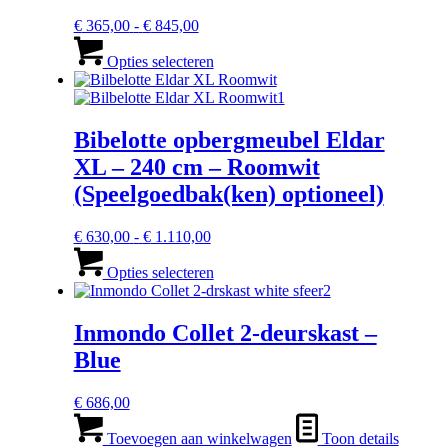
de
productpagina
Prijsklasse:
€
365,00
-
€
845,00
€ 365,00
Dit
tot
product
Opties selecteren
€ 845,00
heeft
meerdere
variaties.
Deze
Bibelotte opbergmeubel Eldar
optie
XL – 240 cm – Roomwit
kan
gekozen
(Speelgoedbak(ken) optioneel)
worden
op
Prijsklasse:
€
630,00
-
€
1.110,00
de
€ 630,00
Dit
productpagina
tot
product
Opties selecteren
€ 1.110,00
heeft
meerdere
variaties.
Inmondo Collet 2-deurskast –
Deze
Blue
optie
kan
gekozen
€
686,00
worden
op
Toevoegen aan winkelwagen
Toon details