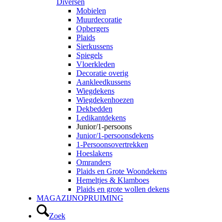
Diversen
Mobielen
Muurdecoratie
Opbergers
Plaids
Sierkussens
Spiegels
Vloerkleden
Decoratie overig
Aankleedkussens
Wiegdekens
Wiegdekenhoezen
Dekbedden
Ledikantdekens
Junior/1-persoons
Junior/1-persoonsdekens
1-Persoonsovertrekken
Hoeslakens
Omranders
Plaids en Grote Woondekens
Hemeltjes & Klamboes
Plaids en grote wollen dekens
MAGAZIJNOPRUIMING
Zoek