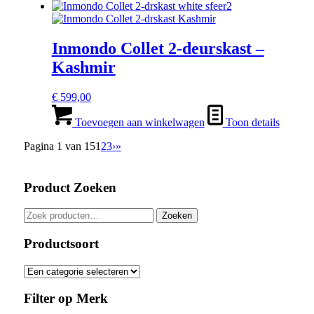
de
productpagina
Inmondo Collet 2-deurskast –
Kashmir
€
599,00
Toevoegen aan winkelwagen
Toon details
Pagina 1 van 15
1
2
3
›
»
Product Zoeken
Zoeken
Zoeken
naar:
Productsoort
Filter op Merk