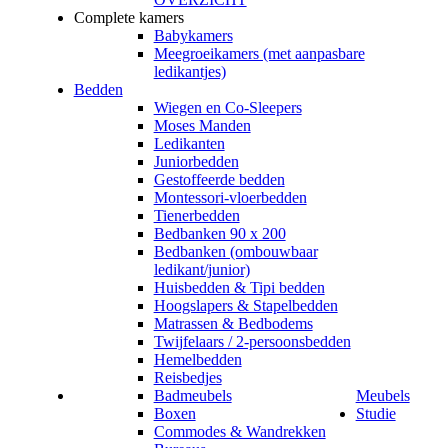
Complete kamers
Babykamers
Meegroeikamers (met aanpasbare
ledikantjes)
Bedden
Wiegen en Co-Sleepers
Moses Manden
Ledikanten
Juniorbedden
Gestoffeerde bedden
Montessori-vloerbedden
Tienerbedden
Bedbanken 90 x 200
Bedbanken (ombouwbaar
ledikant/junior)
Huisbedden & Tipi bedden
Hoogslapers & Stapelbedden
Matrassen & Bedbodems
Twijfelaars / 2-persoonsbedden
Hemelbedden
Reisbedjes
Badmeubels
Meubels
Boxen
Studie
Commodes & Wandrekken