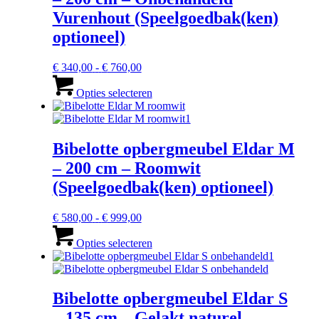
gekozen
Vurenhout (Speelgoedbak(ken)
worden
optioneel)
op
de
productpagina
Prijsklasse:
€
340,00
-
€
760,00
€ 340,00
Dit
tot
product
Opties selecteren
€ 760,00
heeft
meerdere
variaties.
Deze
Bibelotte opbergmeubel Eldar M
optie
– 200 cm – Roomwit
kan
gekozen
(Speelgoedbak(ken) optioneel)
worden
op
Prijsklasse:
€
580,00
-
€
999,00
de
€ 580,00
Dit
productpagina
tot
product
Opties selecteren
€ 999,00
heeft
meerdere
variaties.
Deze
Bibelotte opbergmeubel Eldar S
optie
– 135 cm – Gelakt naturel