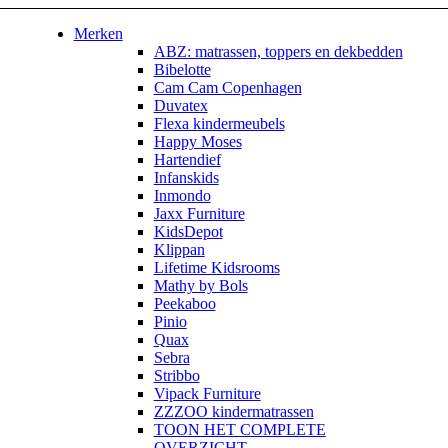
Merken
ABZ: matrassen, toppers en dekbedden
Bibelotte
Cam Cam Copenhagen
Duvatex
Flexa kindermeubels
Happy Moses
Hartendief
Infanskids
Inmondo
Jaxx Furniture
KidsDepot
Klippan
Lifetime Kidsrooms
Mathy by Bols
Peekaboo
Pinio
Quax
Sebra
Stribbo
Vipack Furniture
ZZZOO kindermatrassen
TOON HET COMPLETE
OVERZICHT