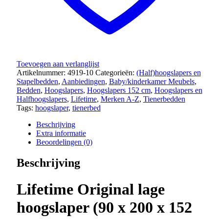
aantal
Toevoegen aan verlanglijst
Artikelnummer:
4919-10
Categorieën:
(Half)hoogslapers en
Stapelbedden
,
Aanbiedingen
,
Baby/kinderkamer Meubels
,
Bedden
,
Hoogslapers
,
Hoogslapers 152 cm
,
Hoogslapers en
Halfhoogslapers
,
Lifetime
,
Merken A-Z
,
Tienerbedden
Tags:
hoogslaper
,
tienerbed
Beschrijving
Extra informatie
Beoordelingen (0)
Beschrijving
Lifetime Original lage
hoogslaper (90 x 200 x 152