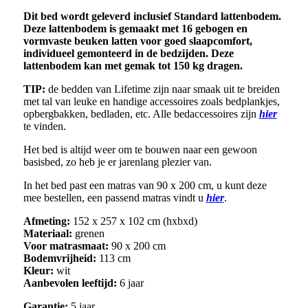
Dit bed wordt geleverd inclusief Standard lattenbodem.
Deze lattenbodem is gemaakt met 16 gebogen en
vormvaste beuken latten voor goed slaapcomfort,
individueel gemonteerd in de bedzijden. Deze
lattenbodem kan met gemak tot 150 kg dragen.
TIP:
de bedden van Lifetime zijn naar smaak uit te breiden
met tal van leuke en handige accessoires zoals bedplankjes,
opbergbakken, bedladen, etc. Alle bedaccessoires zijn
hier
te vinden.
Het bed is altijd weer om te bouwen naar een gewoon
basisbed, zo heb je er jarenlang plezier van.
In het bed past een matras van 90 x 200 cm, u kunt deze
mee bestellen, een passend matras vindt u
hier
.
Afmeting:
152 x 257 x 102 cm (hxbxd)
Materiaal:
grenen
Voor matrasmaat:
90 x 200 cm
Bodemvrijheid:
113 cm
Kleur:
wit
Aanbevolen leeftijd:
6 jaar
Garantie:
5 jaar