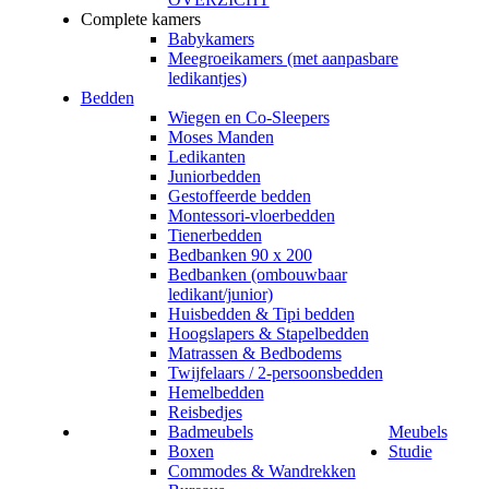
Complete kamers
Babykamers
Meegroeikamers (met aanpasbare
ledikantjes)
Bedden
Wiegen en Co-Sleepers
Moses Manden
Ledikanten
Juniorbedden
Gestoffeerde bedden
Montessori-vloerbedden
Tienerbedden
Bedbanken 90 x 200
Bedbanken (ombouwbaar
ledikant/junior)
Huisbedden & Tipi bedden
Hoogslapers & Stapelbedden
Matrassen & Bedbodems
Twijfelaars / 2-persoonsbedden
Hemelbedden
Reisbedjes
Badmeubels
Meubels
Boxen
Studie
Commodes & Wandrekken