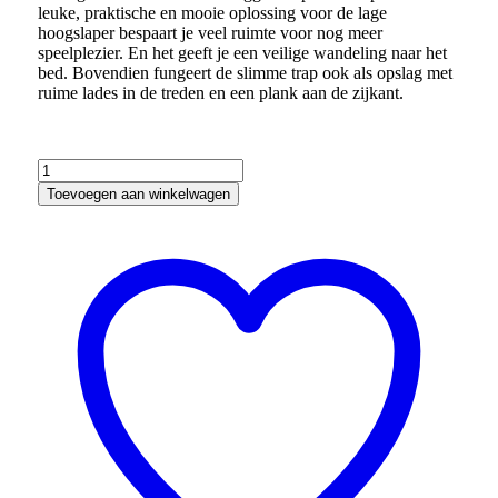
leuke, praktische en mooie oplossing voor de lage
hoogslaper bespaart je veel ruimte voor nog meer
speelplezier. En het geeft je een veilige wandeling naar het
bed. Bovendien fungeert de slimme trap ook als opslag met
ruime lades in de treden en een plank aan de zijkant.
Lifetime
Original
Toevoegen aan winkelwagen
lage
hoogslaper
(90
x
200
x
152
cm)
met
Trapkast
en
Standard
lattenbodem
-
Wit