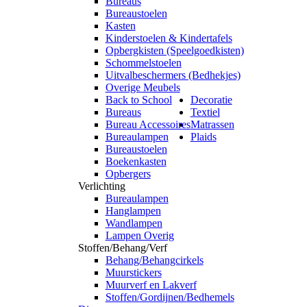
Bureaus
Bureaustoelen
Kasten
Kinderstoelen & Kindertafels
Opbergkisten (Speelgoedkisten)
Schommelstoelen
Uitvalbeschermers (Bedhekjes)
Overige Meubels
Back to School
Decoratie
Bureaus
Textiel
Bureau Accessoires
Matrassen
Bureaulampen
Plaids
Bureaustoelen
Boekenkasten
Opbergers
Verlichting
Bureaulampen
Hanglampen
Wandlampen
Lampen Overig
Stoffen/Behang/Verf
Behang/Behangcirkels
Muurstickers
Muurverf en Lakverf
Stoffen/Gordijnen/Bedhemels