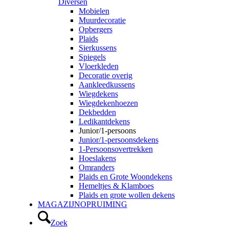
Diversen
Mobielen
Muurdecoratie
Opbergers
Plaids
Sierkussens
Spiegels
Vloerkleden
Decoratie overig
Aankleedkussens
Wiegdekens
Wiegdekenhoezen
Dekbedden
Ledikantdekens
Junior/1-persoons
Junior/1-persoonsdekens
1-Persoonsovertrekken
Hoeslakens
Omranders
Plaids en Grote Woondekens
Hemeltjes & Klamboes
Plaids en grote wollen dekens
MAGAZIJNOPRUIMING
Zoek