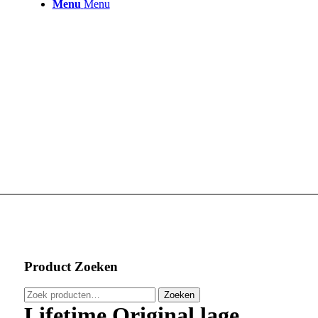
Menu
Menu
Product Zoeken
Zoeken
Zoeken
naar:
Lifetime Original lage