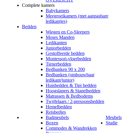
Complete kamers
Babykamers
Meegroeikamers (met aanpasbare
ledikantjes)
Bedden
Wiegen en Co-Sleepers
Moses Manden
Ledikanten
Juniorbedden
Gestoffeerde bedden
Montessori-vloerbedden
Tienerbedden
Bedbanken 90 x 200
Bedbanken (ombouwbaar
ledikant/junior)
Huisbedden & Tipi bedden
Hoogslapers & Stapelbedden
Matrassen & Bedbodems
Twijfelaars / 2-persoonsbedden
Hemelbedden
Reisbedjes
Badmeubels
Meubels
Boxen
Studie
Commodes & Wandrekken