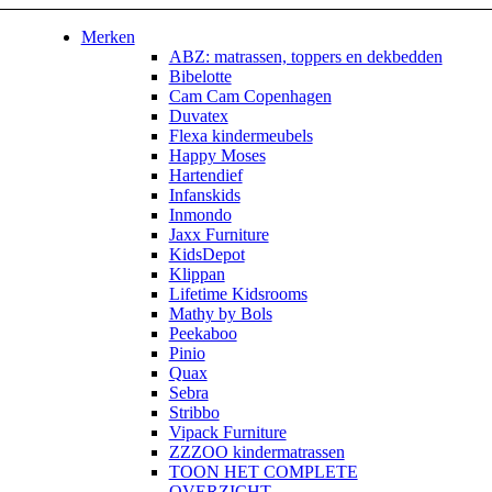
Merken
ABZ: matrassen, toppers en dekbedden
Bibelotte
Cam Cam Copenhagen
Duvatex
Flexa kindermeubels
Happy Moses
Hartendief
Infanskids
Inmondo
Jaxx Furniture
KidsDepot
Klippan
Lifetime Kidsrooms
Mathy by Bols
Peekaboo
Pinio
Quax
Sebra
Stribbo
Vipack Furniture
ZZZOO kindermatrassen
TOON HET COMPLETE
OVERZICHT