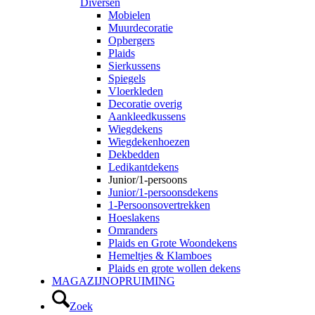
Diversen
Mobielen
Muurdecoratie
Opbergers
Plaids
Sierkussens
Spiegels
Vloerkleden
Decoratie overig
Aankleedkussens
Wiegdekens
Wiegdekenhoezen
Dekbedden
Ledikantdekens
Junior/1-persoons
Junior/1-persoonsdekens
1-Persoonsovertrekken
Hoeslakens
Omranders
Plaids en Grote Woondekens
Hemeltjes & Klamboes
Plaids en grote wollen dekens
MAGAZIJNOPRUIMING
Zoek