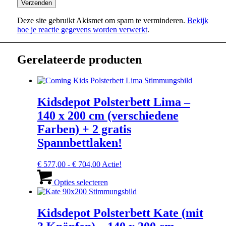
Deze site gebruikt Akismet om spam te verminderen.
Bekijk
hoe je reactie gegevens worden verwerkt
.
Gerelateerde producten
Kidsdepot Polsterbett Lima –
140 x 200 cm (verschiedene
Farben) + 2 gratis
Spannbettlaken!
Prijsklasse:
€
577,00
-
€
704,00
Actie!
€ 577,00
Dit
tot
product
Opties selecteren
€ 704,00
heeft
meerdere
variaties.
Kidsdepot Polsterbett Kate (mit
Deze