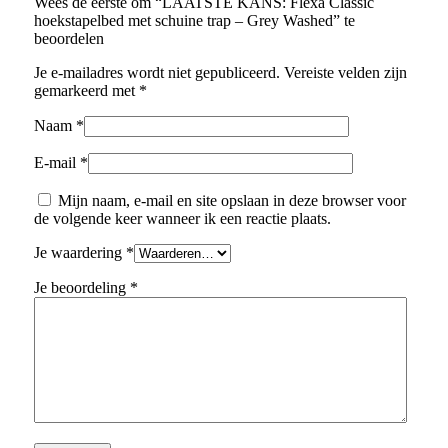
Wees de eerste om “LAATSTE KANS: Flexa Classic
hoekstapelbed met schuine trap – Grey Washed” te
beoordelen
Je e-mailadres wordt niet gepubliceerd.
Vereiste velden zijn
gemarkeerd met
*
Naam
*
E-mail
*
Mijn naam, e-mail en site opslaan in deze browser voor
de volgende keer wanneer ik een reactie plaats.
Je waardering
*
Je beoordeling
*