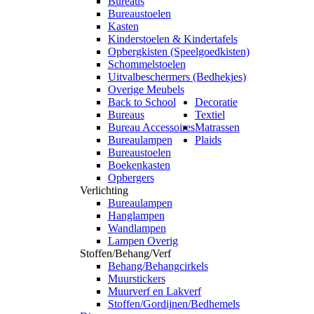
Bureaus
Bureaustoelen
Kasten
Kinderstoelen & Kindertafels
Opbergkisten (Speelgoedkisten)
Schommelstoelen
Uitvalbeschermers (Bedhekjes)
Overige Meubels
Back to School
Decoratie
Bureaus
Textiel
Bureau Accessoires
Matrassen
Bureaulampen
Plaids
Bureaustoelen
Boekenkasten
Opbergers
Verlichting
Bureaulampen
Hanglampen
Wandlampen
Lampen Overig
Stoffen/Behang/Verf
Behang/Behangcirkels
Muurstickers
Muurverf en Lakverf
Stoffen/Gordijnen/Bedhemels