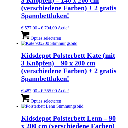
3 Knöpfen) – 140 x 200 cm
optie
kan
(verschiedene Farben) + 2 gratis
gekozen
Spannbettlaken!
worden
op
de
Prijsklasse:
€
577,00
-
€
704,00
Actie!
productpagina
€ 577,00
Dit
tot
product
Opties selecteren
€ 704,00
heeft
meerdere
variaties.
Kidsdepot Polsterbett Kate (mit
Deze
3 Knöpfen) – 90 x 200 cm
optie
kan
(verschiedene Farben) + 2 gratis
gekozen
Spannbettlaken!
worden
op
de
Prijsklasse:
€
487,00
-
€
555,00
Actie!
productpagina
€ 487,00
Dit
tot
product
Opties selecteren
€ 555,00
heeft
meerdere
variaties.
Kidsdepot Polsterbett Lenn – 90
Deze
x 200 cm (verschiedene Farben)
optie