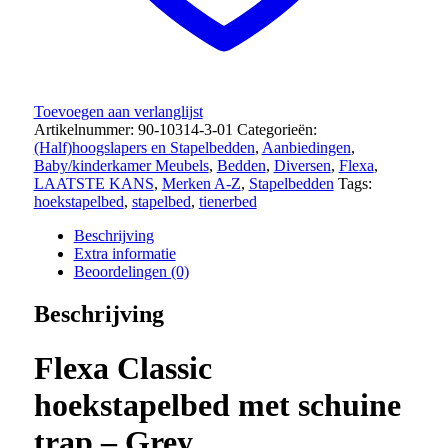
Toevoegen aan verlanglijst
Artikelnummer:
90-10314-3-01
Categorieën:
(Half)hoogslapers en Stapelbedden
,
Aanbiedingen
,
Baby/kinderkamer Meubels
,
Bedden
,
Diversen
,
Flexa
,
LAATSTE KANS
,
Merken A-Z
,
Stapelbedden
Tags:
hoekstapelbed
,
stapelbed
,
tienerbed
Beschrijving
Extra informatie
Beoordelingen (0)
Beschrijving
Flexa Classic
hoekstapelbed met schuine
trap – Grey