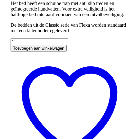
Het bed heeft een schuine trap met anti-slip treden en
geïntegreerde handvatten. Voor extra veiligheid is het
halfhoge bed uiteraard voorzien van een uitvalbeveiliging.
De bedden uit de Classic serie van Flexa worden standaard
met een lattenbodem geleverd.
LAATSTE
KANS:
Toevoegen aan winkelwagen
Flexa
Classic
hoekstapelbed
met
schuine
trap
-
Grey
Washed
aantal