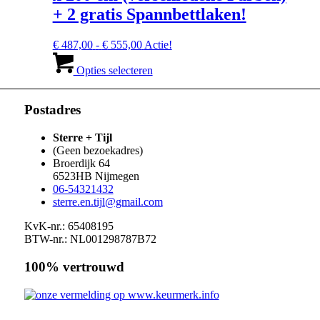
kan
+ 2 gratis Spannbettlaken!
gekozen
worden
Prijsklasse:
€
487,00
-
€
555,00
Actie!
op
€ 487,00
Dit
de
tot
product
Opties selecteren
productpagina
€ 555,00
heeft
meerdere
variaties.
Postadres
Deze
optie
Sterre + Tijl
kan
(Geen bezoekadres)
gekozen
Broerdijk 64
worden
6523HB
Nijmegen
op
06-54321432
de
sterre.en.tijl@gmail.com
productpagina
KvK-nr.: 65408195
BTW-nr.: NL001298787B72
100% vertrouwd