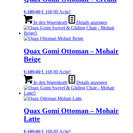
Ursprünglicher
Aktueller
€
189,00
€
168,00
Actie!
Preis
Preis
war:
ist:
In den Warenkorb
Details anzeigen
€ 189,00
€ 168,00.
Quax Gomi Ottoman – Mohair
Beige
Ursprünglicher
Aktueller
€
189,00
€
168,00
Actie!
Preis
Preis
war:
ist:
In den Warenkorb
Details anzeigen
€ 189,00
€ 168,00.
Quax Gomi Ottoman – Mohair
Latte
Ursprünglicher
Aktueller
€
189,00
€
168,00
Actie!