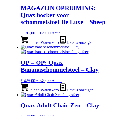
MAGAZIJN OPRUIMING:
Quax hocker voor
schommelstoel De Luxe – Sheep
Ursprünglicher
Aktueller
€
185,00
€
129,00
Actie!
Preis
Preis
war:
ist:
In den Warenkorb
Details anzeigen
€ 185,00
€ 129,00.
OP = OP: Quax
Bananaschommelstoel – Clay
Ursprünglicher
Aktueller
€
425,00
€
349,00
Actie!
Preis
Preis
war:
ist:
In den Warenkorb
Details anzeigen
€ 425,00
€ 349,00.
Quax Adult Chair Zen – Clay