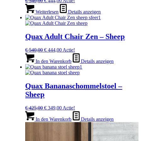
Ursprünglicher
Aktueller
€
540,00
€
444,00
Actie!
Preis
Preis
war:
ist:
Weiterlesen
Details anzeigen
€ 540,00
€ 444,00.
Quax Adult Chair Zen – Sheep
Ursprünglicher
Aktueller
€
540,00
€
444,00
Actie!
Preis
Preis
war:
ist:
In den Warenkorb
Details anzeigen
€ 540,00
€ 444,00.
Quax Bananaschommelstoel –
Sheep
Ursprünglicher
Aktueller
€
425,00
€
349,00
Actie!
Preis
Preis
war:
ist:
In den Warenkorb
Details anzeigen
€ 425,00
€ 349,00.