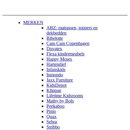
MERKEN
ABZ: matrassen, toppers en
dekbedden
Bibelotte
Cam Cam Copenhagen
Duvatex
Flexa kindermeubels
Happy Moses
Hartendief
Infanskids
Inmondo
Jaxx Furniture
KidsDepot
Klippan
Lifetime Kidsrooms
Mathy by Bols
Peekaboo
Pinio
Quax
Sebra
Stribbo