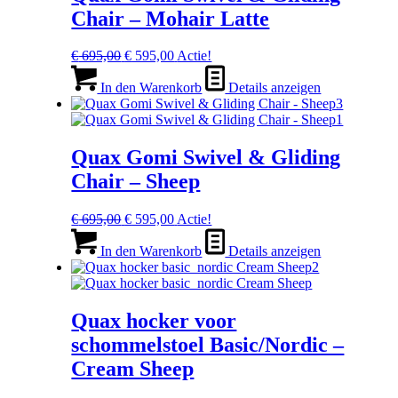
Chair – Mohair Latte
Ursprünglicher
Aktueller
€
695,00
€
595,00
Actie!
Preis
Preis
war:
ist:
In den Warenkorb
Details anzeigen
€ 695,00
€ 595,00.
Quax Gomi Swivel & Gliding
Chair – Sheep
Ursprünglicher
Aktueller
€
695,00
€
595,00
Actie!
Preis
Preis
war:
ist:
In den Warenkorb
Details anzeigen
€ 695,00
€ 595,00.
Quax hocker voor
schommelstoel Basic/Nordic –
Cream Sheep