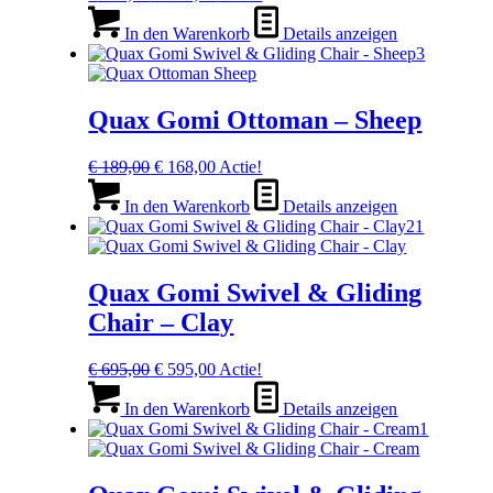
Preis
Preis
war:
ist:
In den Warenkorb
Details anzeigen
€ 189,00
€ 168,00.
Quax Gomi Ottoman – Sheep
Ursprünglicher
Aktueller
€
189,00
€
168,00
Actie!
Preis
Preis
war:
ist:
In den Warenkorb
Details anzeigen
€ 189,00
€ 168,00.
Quax Gomi Swivel & Gliding
Chair – Clay
Ursprünglicher
Aktueller
€
695,00
€
595,00
Actie!
Preis
Preis
war:
ist:
In den Warenkorb
Details anzeigen
€ 695,00
€ 595,00.