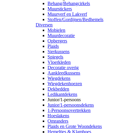
Behang/Behangcirkels
Muurstickers
Muurverf en Lakverf
Stoffen/Gordijnen/Bedhemels
Diversen
Mobielen
Muurdecoratie
Opbergers
Plaids
Sierkussens
Spiegels
Vloerkleden
Decoratie overig
Aankleedkussens
Wiegdekens
Wiegdekenhoezen
Dekbedden
Ledikantdekens
Junior/1-persoons
Junior/1-persoonsdekens
1-Persoonsovertrekken
Hoeslakens
Omranders
Plaids en Grote Woondekens
Hemeltjes & Klamboes