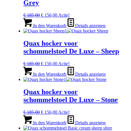
Grey
Ursprünglicher
Aktueller
€
185,00
€
156,00
Actie!
Preis
Preis
war:
ist:
In den Warenkorb
Details anzeigen
€ 185,00
€ 156,00.
Quax hocker voor
schommelstoel De Luxe – Sheep
Ursprünglicher
Aktueller
€
185,00
€
156,00
Actie!
Preis
Preis
war:
ist:
In den Warenkorb
Details anzeigen
€ 185,00
€ 156,00.
Quax hocker voor
schommelstoel De Luxe – Stone
Ursprünglicher
Aktueller
€
185,00
€
156,00
Actie!
Preis
Preis
war:
ist:
In den Warenkorb
Details anzeigen
€ 185,00
€ 156,00.