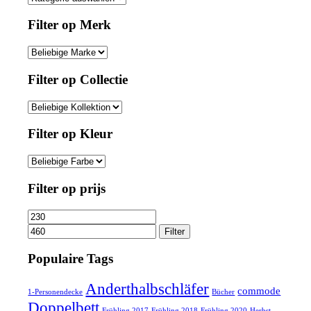
Filter op Merk
Filter op Collectie
Filter op Kleur
Filter op prijs
Min.
Max.
Preis
Preis
Filter
Populaire Tags
Anderthalbschläfer
commode
1-Personendecke
Bücher
Doppelbett
Frühling 2017
Frühling 2018
Frühling 2020
Herbst