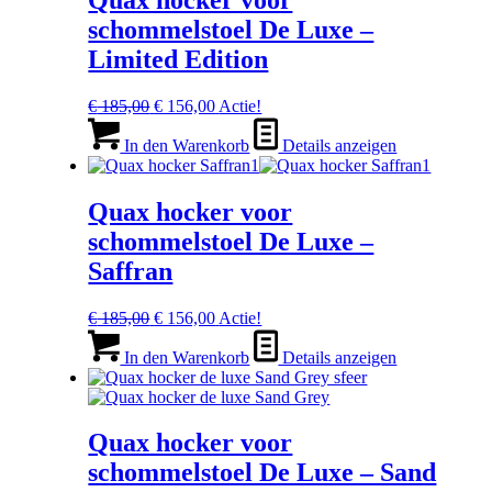
schommelstoel De Luxe –
Limited Edition
Ursprünglicher
Aktueller
€
185,00
€
156,00
Actie!
Preis
Preis
war:
ist:
In den Warenkorb
Details anzeigen
€ 185,00
€ 156,00.
Quax hocker voor
schommelstoel De Luxe –
Saffran
Ursprünglicher
Aktueller
€
185,00
€
156,00
Actie!
Preis
Preis
war:
ist:
In den Warenkorb
Details anzeigen
€ 185,00
€ 156,00.
Quax hocker voor
schommelstoel De Luxe – Sand