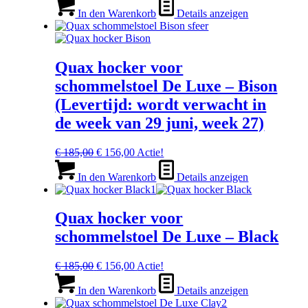
Preis
Preis
war:
ist:
In den Warenkorb
Details anzeigen
€ 99,00
€ 85,00.
Quax hocker voor
schommelstoel De Luxe – Bison
(Levertijd: wordt verwacht in
de week van 29 juni, week 27)
Ursprünglicher
Aktueller
€
185,00
€
156,00
Actie!
Preis
Preis
war:
ist:
In den Warenkorb
Details anzeigen
€ 185,00
€ 156,00.
Quax hocker voor
schommelstoel De Luxe – Black
Ursprünglicher
Aktueller
€
185,00
€
156,00
Actie!
Preis
Preis
war:
ist:
In den Warenkorb
Details anzeigen
€ 185,00
€ 156,00.