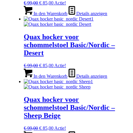
Ursprünglicher
Aktueller
€
99,00
€
85,00
Actie!
Preis
Preis
war:
ist:
In den Warenkorb
Details anzeigen
€ 99,00
€ 85,00.
Quax hocker voor
schommelstoel Basic/Nordic –
Desert
Ursprünglicher
Aktueller
€
99,00
€
85,00
Actie!
Preis
Preis
war:
ist:
In den Warenkorb
Details anzeigen
€ 99,00
€ 85,00.
Quax hocker voor
schommelstoel Basic/Nordic –
Sheep Beige
Ursprünglicher
Aktueller
€
99,00
€
85,00
Actie!