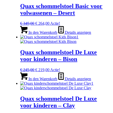
Quax schommelstoel Basic voor
volwassenen – Desert
Ursprünglicher
Aktueller
€
349,00
€
264,00
Actie!
Preis
Preis
war:
ist:
In den Warenkorb
Details anzeigen
€ 349,00
€ 264,00.
Quax schommelstoel De Luxe
voor kinderen – Bison
Ursprünglicher
Aktueller
€
245,00
€
219,00
Actie!
Preis
Preis
war:
ist:
In den Warenkorb
Details anzeigen
€ 245,00
€ 219,00.
Quax schommelstoel De Luxe
voor kinderen – Clay