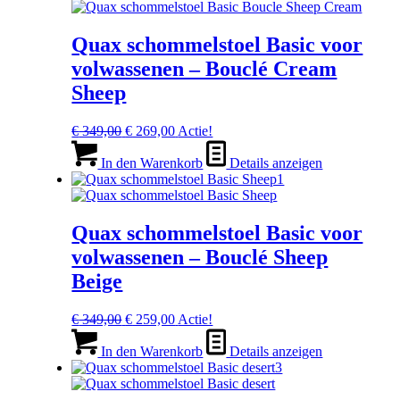
Quax schommelstoel Basic voor
volwassenen – Bouclé Cream
Sheep
Ursprünglicher
Aktueller
€
349,00
€
269,00
Actie!
Preis
Preis
war:
ist:
In den Warenkorb
Details anzeigen
€ 349,00
€ 269,00.
Quax schommelstoel Basic voor
volwassenen – Bouclé Sheep
Beige
Ursprünglicher
Aktueller
€
349,00
€
259,00
Actie!
Preis
Preis
war:
ist:
In den Warenkorb
Details anzeigen
€ 349,00
€ 259,00.