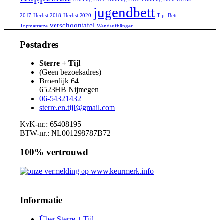
jugendbett
2017
Herbst 2018
Herbst 2020
Tipi-Bett
verschoontafel
Topmatratze
Wandaufhänger
Postadres
Sterre + Tijl
(Geen bezoekadres)
Broerdijk 64
6523HB
Nijmegen
06-54321432
sterre.en.tijl@gmail.com
KvK-nr.: 65408195
BTW-nr.: NL001298787B72
100% vertrouwd
Informatie
Über Sterre + Tijl