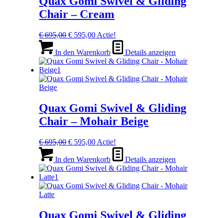
Quax Gomi Swivel & Gliding
Chair – Cream
Ursprünglicher
Aktueller
€
695,00
€
595,00
Actie!
Preis
Preis
war:
ist:
In den Warenkorb
Details anzeigen
€ 695,00
€ 595,00.
Quax Gomi Swivel & Gliding
Chair – Mohair Beige
Ursprünglicher
Aktueller
€
695,00
€
595,00
Actie!
Preis
Preis
war:
ist:
In den Warenkorb
Details anzeigen
€ 695,00
€ 595,00.
Quax Gomi Swivel & Gliding