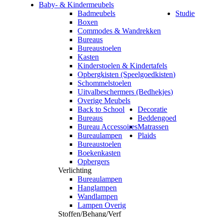
Baby- & Kindermeubels
Badmeubels
Studie
Boxen
Commodes & Wandrekken
Bureaus
Bureaustoelen
Kasten
Kinderstoelen & Kindertafels
Opbergkisten (Speelgoedkisten)
Schommelstoelen
Uitvalbeschermers (Bedhekjes)
Overige Meubels
Back to School
Decoratie
Bureaus
Beddengoed
Bureau Accessoires
Matrassen
Bureaulampen
Plaids
Bureaustoelen
Boekenkasten
Opbergers
Verlichting
Bureaulampen
Hanglampen
Wandlampen
Lampen Overig
Stoffen/Behang/Verf