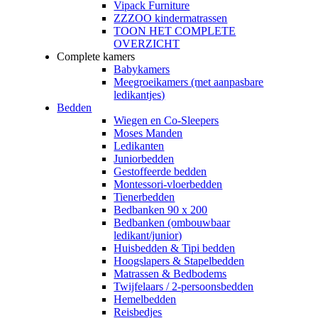
Vipack Furniture
ZZZOO kindermatrassen
TOON HET COMPLETE
OVERZICHT
Complete kamers
Babykamers
Meegroeikamers (met aanpasbare
ledikantjes)
Bedden
Wiegen en Co-Sleepers
Moses Manden
Ledikanten
Juniorbedden
Gestoffeerde bedden
Montessori-vloerbedden
Tienerbedden
Bedbanken 90 x 200
Bedbanken (ombouwbaar
ledikant/junior)
Huisbedden & Tipi bedden
Hoogslapers & Stapelbedden
Matrassen & Bedbodems
Twijfelaars / 2-persoonsbedden
Hemelbedden
Reisbedjes