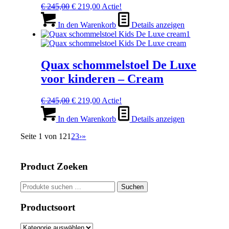
Ursprünglicher
Aktueller
€
245,00
€
219,00
Actie!
Preis
Preis
war:
ist:
In den Warenkorb
Details anzeigen
€ 245,00
€ 219,00.
Quax schommelstoel De Luxe
voor kinderen – Cream
Ursprünglicher
Aktueller
€
245,00
€
219,00
Actie!
Preis
Preis
war:
ist:
In den Warenkorb
Details anzeigen
€ 245,00
€ 219,00.
Seite 1 von 12
1
2
3
›
»
Product Zoeken
Suchen
Suchen
nach:
Productsoort