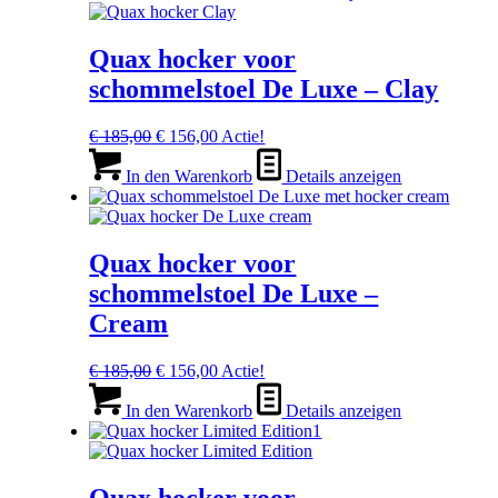
Quax hocker voor
schommelstoel De Luxe – Clay
Ursprünglicher
Aktueller
€
185,00
€
156,00
Actie!
Preis
Preis
war:
ist:
In den Warenkorb
Details anzeigen
€ 185,00
€ 156,00.
Quax hocker voor
schommelstoel De Luxe –
Cream
Ursprünglicher
Aktueller
€
185,00
€
156,00
Actie!
Preis
Preis
war:
ist:
In den Warenkorb
Details anzeigen
€ 185,00
€ 156,00.
Quax hocker voor